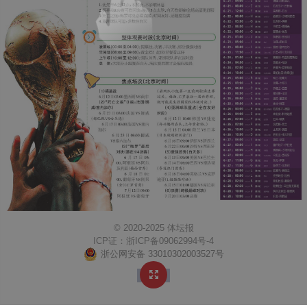
© 2020-2025 体坛报
ICP证：
浙ICP备09062994号-4
浙公网安备 33010302003527号
↑ TOP
https://www.ttb0571.com/Content/weixinlogo.png
体坛报
http://mobile.ttb0571.com/content/2026-06/06/edition41096_A8.html