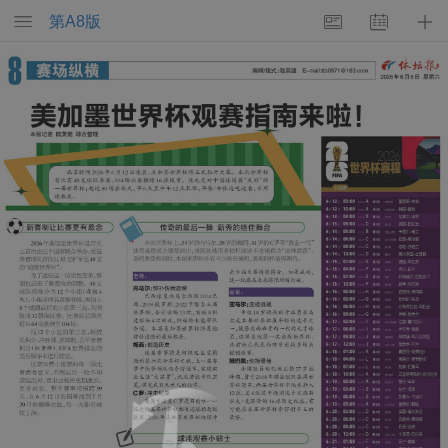
第
A8
版