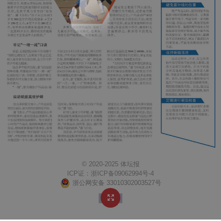
© 2020-2025 体坛报
ICP证：
浙ICP备09062994号-4
浙公网安备 33010302003527号
↑ TOP
https://www.ttb0571.com/Content/weixinlogo.png
体坛报
http://mobile.ttb0571.com/content/2026-06/06/edition41094_A6.html