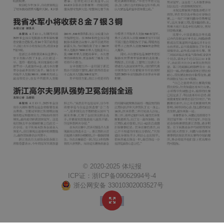
© 2020-2025 体坛报
ICP证：
浙ICP备09062994号-4
浙公网安备 33010302003527号
↑ TOP
https://www.ttb0571.com/Content/weixinlogo.png
体坛报
http://mobile.ttb0571.com/content/2025-04/15/edition39764_A7.html