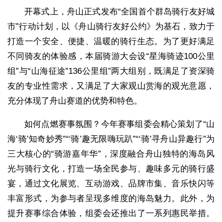
开幕式上，舟山正式发布“全国首个群岛骑行友好城
市”行动计划，以《舟山骑行友好公约》为基石，致力于
打造一个安全、便捷、温暖的骑行生态。为了更好满足
不同骑友的体验感，本届骑游大会设“星海骑迹100公里
组”与“山海征途”136公里组”两大组别，既满足了资深骑
友的专业性需求，又满足了大家观山赏海的观光意愿，
充分体现了舟山赛道的优势和特色。
如何点燃赛事氛围？今年赛事组委会精心策划了“山
海‘骑’知奇妙秀”“‘骑’趣无限嗨玩趴”“‘骑’寻舟山异趣行”为
三大核心的“骑游嘉年华”，深度融合舟山独特的海岛风
光与骑行文化，打造一场全民参与、趣味多元的骑行盛
宴，通过文化展览、互动游戏、品牌市集、音乐快闪等
丰富形式，为参与者呈现多维度的海岛魅力。此外，为
提升赛事综合体验，组委会还推出了一系列惠民举措。